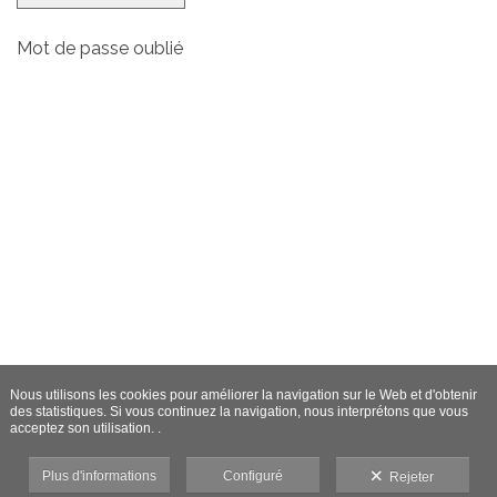
Mot de passe oublié
Nous utilisons les cookies pour améliorer la navigation sur le Web et d'obtenir
des statistiques. Si vous continuez la navigation, nous interprétons que vous
acceptez son utilisation. .
Plus d'informations
Configuré
Rejeter