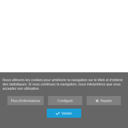
Nous utilisons les cookies pour améliorer la navigation sur le Web et d'obtenir
des statistiques. Si vous continuez la navigation, nous interprétons que vous
acceptez son utilisation. .
Plus d'informations
Configuré
Rejeter
Valider