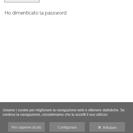
Ho dimenticato la password
Usiamo i cookie per migliorare la navigazione web e ottenere statistiche. Se
continui la navigazione, consideriamo che tu accetti il suo utilizzo.
Per saperne di più
Configurare
Rifiutare