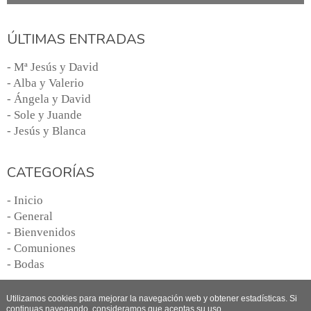
ÚLTIMAS ENTRADAS
- Mª Jesús y David
- Alba y Valerio
- Ángela y David
- Sole y Juande
- Jesús y Blanca
CATEGORÍAS
- Inicio
- General
- Bienvenidos
- Comuniones
- Bodas
Utilizamos cookies para mejorar la navegación web y obtener estadísticas. Si
continuas navegando, consideramos que aceptas su uso.