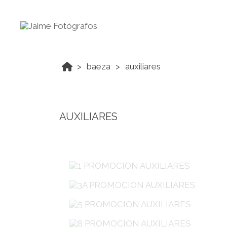
baeza
auxiliares
AUXILIARES
1 PROMOCION AUXILIARES
3A PROMOCION AUXILIARES
5 PROMOCION AUXILIARES
8 PROMOCION AUXILIARES