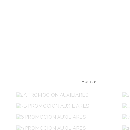
2A PROMOCION AUXILIARES
3B PROMOCION AUXILIARES
6 PROMOCION AUXILIARES
9 PROMOCION AUXILIARES