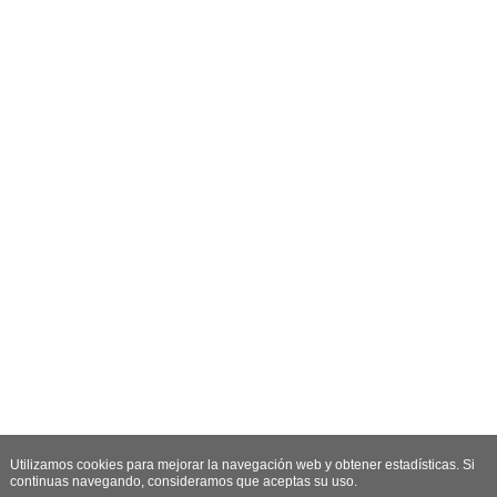
Utilizamos cookies para mejorar la navegación web y obtener estadísticas. Si
continuas navegando, consideramos que aceptas su uso.