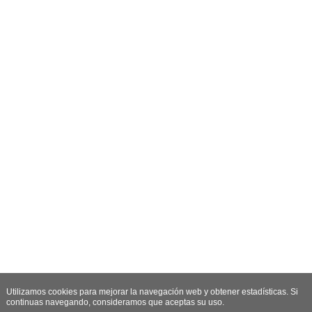
Utilizamos cookies para mejorar la navegación web y obtener estadísticas. Si
continuas navegando, consideramos que aceptas su uso.