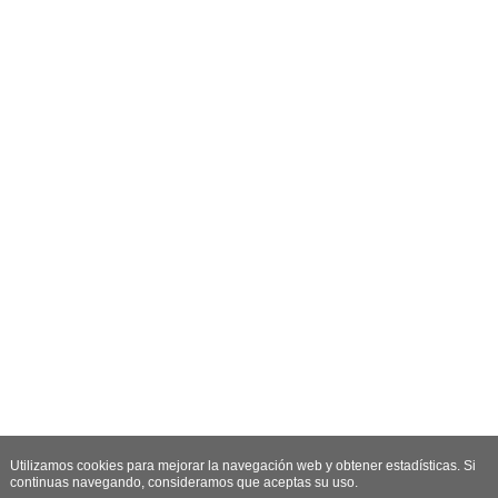
Utilizamos cookies para mejorar la navegación web y obtener estadísticas. Si
continuas navegando, consideramos que aceptas su uso.