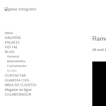
Inicio
Ramó
GALERÍAS
ENLACES
BODAS
VISITAS
COMUNIONES
28 avril
BLOG
NIÑOS
INDUSTRIAL
General
Bienvenidos
Comuniones
Bodas
CONTACTAR
GUARDIA CIVIL
ÁREA DE CLIENTES
Magasin en ligne
COLABORADOR