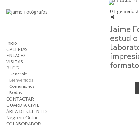
01 gennaio 
Jaime F
estudio
Inicio
laborato
GALERÍAS
impresi
ENLACES
BODAS
VISITAS
COMUNIONES
formato
BLOG
NIÑOS
INDUSTRIAL
Generale
Bienvenidos
Comuniones
Bodas
CONTACTAR
GUARDIA CIVIL
ÁREA DE CLIENTES
Negozio Online
COLABORADOR