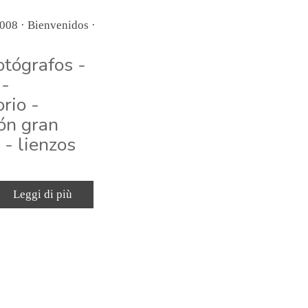
2008 ·
Bienvenidos
·
otógrafos -
 -
rio -
ón gran
 - lienzos
Leggi di più