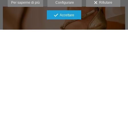
Per saperne di più
Configurare
Rifiutare
Accettare
28 maggio 2016 ·
Bodas
·
José Carlos y Mª Carmen
Leggi di più