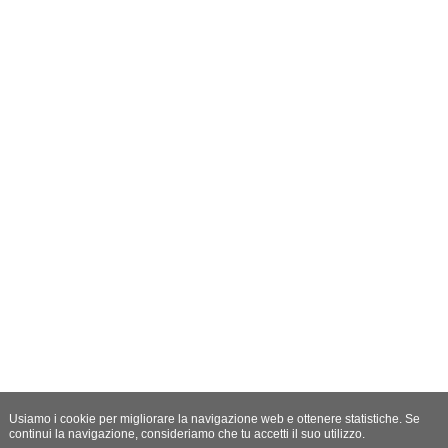
Usiamo i cookie per migliorare la navigazione web e ottenere statistiche. Se
continui la navigazione, consideriamo che tu accetti il suo utilizzo.