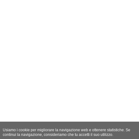
Usiamo i cookie per migliorare la navigazione web e ottenere statistiche. Se
continui la navigazione, consideriamo che tu accetti il suo utilizzo.