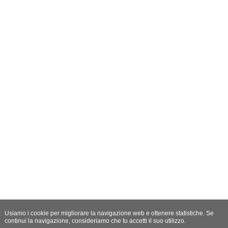
Usiamo i cookie per migliorare la navigazione web e ottenere statistiche. Se
continui la navigazione, consideriamo che tu accetti il suo utilizzo.