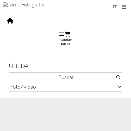
Acquisto
rapido
ÚBEDA