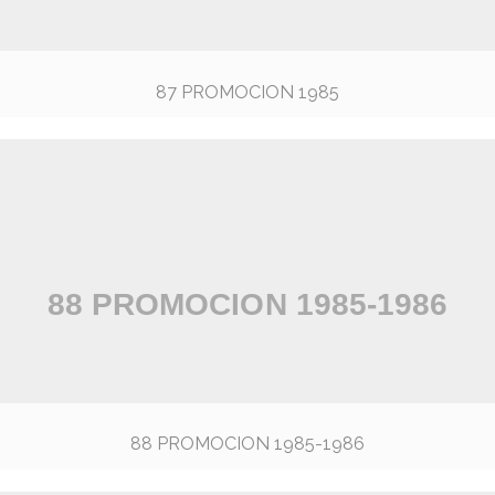
87 PROMOCION 1985
88 PROMOCION 1985-1986