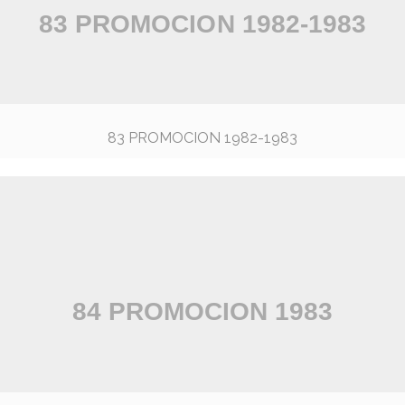
83 PROMOCION 1982-1983