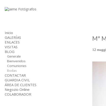
Inicio
Mª M
GALERÍAS
ENLACES
BODAS
VISITAS
COMUNIONES
12 maggi
BLOG
NIÑOS
INDUSTRIAL
Generale
Bienvenidos
Comuniones
Bodas
CONTACTAR
GUARDIA CIVIL
ÁREA DE CLIENTES
Negozio Online
COLABORADOR