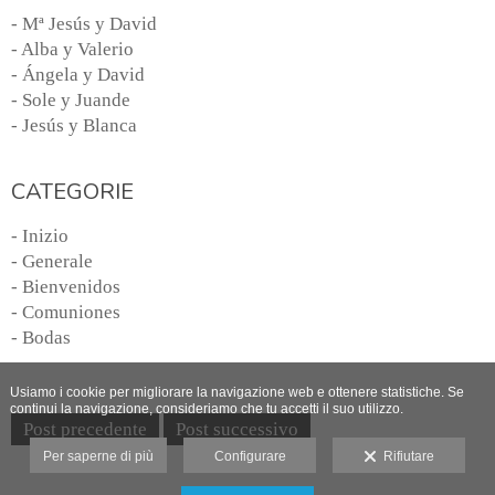
- Mª Jesús y David
- Alba y Valerio
- Ángela y David
- Sole y Juande
- Jesús y Blanca
CATEGORIE
- Inizio
- Generale
- Bienvenidos
- Comuniones
- Bodas
Usiamo i cookie per migliorare la navigazione web e ottenere statistiche. Se
continui la navigazione, consideriamo che tu accetti il suo utilizzo.
Post precedente
Post successivo
Per saperne di più
Configurare
Rifiutare