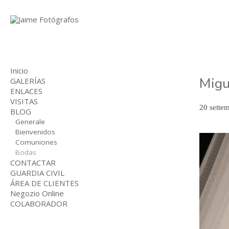
Inicio
Migu
GALERÍAS
ENLACES
BODAS
VISITAS
COMUNIONES
20 sette
BLOG
NIÑOS
INDUSTRIAL
Generale
Bienvenidos
Comuniones
Bodas
CONTACTAR
GUARDIA CIVIL
ÁREA DE CLIENTES
Negozio Online
COLABORADOR