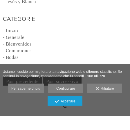
- Jesús y Blanca
CATEGORIE
- Inizio
- Generale
- Bienvenidos
- Comuniones
- Bodas
Usiamo i cookie per migliorare la navigazione web e ottenere statistiche. Se
continui la navigazione, consideriamo che tu accetti il suo utilizzo.
Post precedente
Post successivo
Per saperne di più
Configurare
Rifiutare
Avviso legale
Accettare