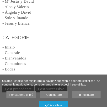
- Mª Jesús y David
- Alba y Valerio
- Ángela y David
- Sole y Juande
- Jesús y Blanca
CATEGORIE
- Inizio
- Generale
- Bienvenidos
- Comuniones
- Bodas
Usiamo i cookie per migliorare la navigazione web e ottenere statistiche. Se
continui la navigazione, consideriamo che tu accetti il suo utilizzo.
Post precedente
Post successivo
Per saperne di più
Configurare
Rifiutare
Avviso legale
Accettare